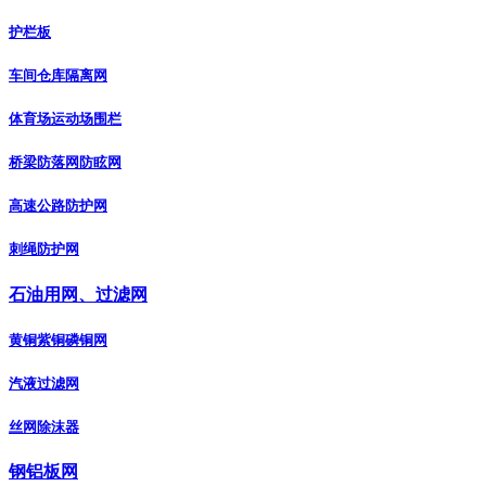
护栏板
车间仓库隔离网
体育场运动场围栏
桥梁防落网防眩网
高速公路防护网
刺绳防护网
石油用网、过滤网
黄铜紫铜磷铜网
汽液过滤网
丝网除沫器
钢铝板网