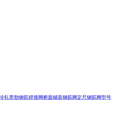
冷轧带肋钢筋焊接网
桥面铺装钢筋网
定尺钢筋网型号