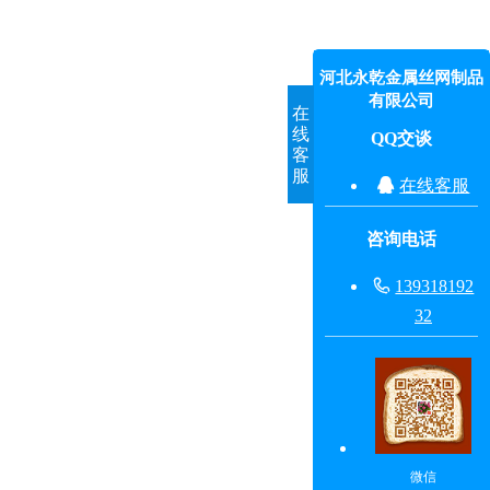
河北永乾金属丝网制品
有限公司
在
线
QQ交谈
客
服

在线客服
咨询电话

139318192
32
微信