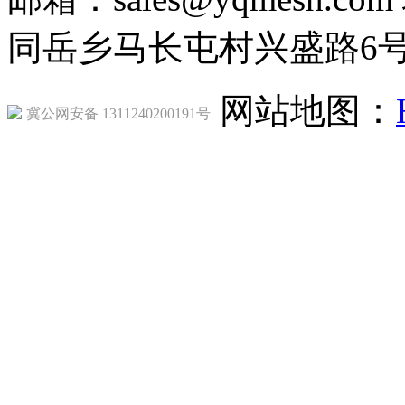
同岳乡马长屯村兴盛路6
网站地图：
冀公网安备 1311240200191号