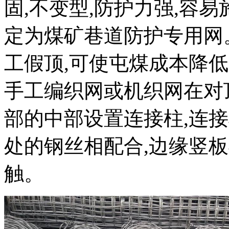
固,不变型,防护力强,容易
定为煤矿巷道防护专用网
工假顶,可使屯煤成本降低
手工编织网或机织网在对
部的中部设置连接柱,连
处的钢丝相配合,边缘竖
触。